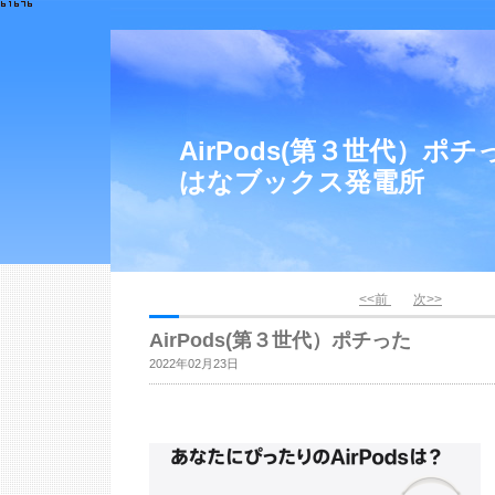
AirPods(第３世代）ポチ
はなブックス発電所
<<前
次>>
AirPods(第３世代）ポチった
2022年02月23日