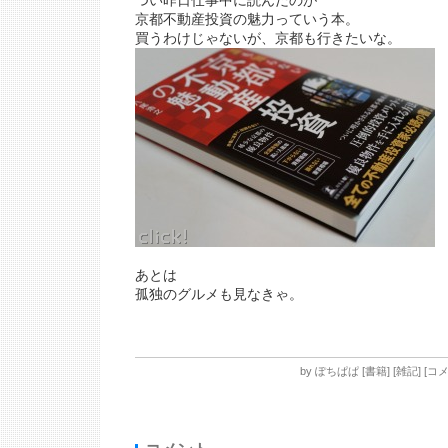
つい昨日仕事中に読んだのが
京都不動産投資の魅力っていう本。
買うわけじゃないが、京都も行きたいな。
あとは
孤独のグルメも見なきゃ。
by
ぽちぱぱ
[
書籍
]
[
雑記
]
[
コメ