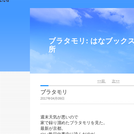
ブラタモリ: はなブック
所
<<前
次>>
ブラタモリ
2017年04月09日
週末天気が悪いので
家で録り溜めたブラタモリを見た。
最新が京都。