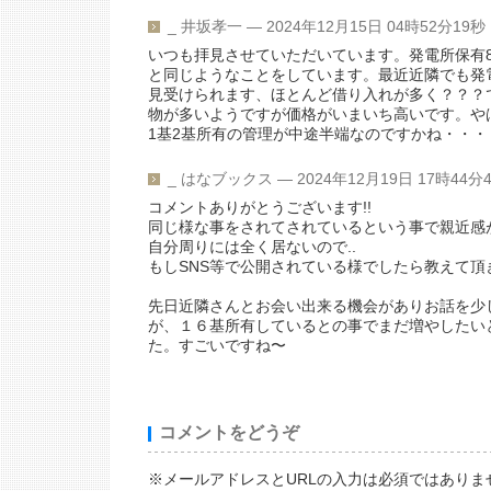
_
井坂孝一 ― 2024年12月15日 04時52分19秒
いつも拝見させていただいています。発電所保有
と同じようなことをしています。最近近隣でも発
見受けられます、ほとんど借り入れが多く？？？
物が多いようですが価格がいまいち高いです。や
1基2基所有の管理が中途半端なのですかね・・・
_
はなブックス ― 2024年12月19日 17時44分
コメントありがとうございます!!
同じ様な事をされてされているという事で親近感
自分周りには全く居ないので..
もしSNS等で公開されている様でしたら教えて頂
先日近隣さんとお会い出来る機会がありお話を少
が、１６基所有しているとの事でまだ増やしたい
た。すごいですね〜
コメントをどうぞ
※メールアドレスとURLの入力は必須ではありま