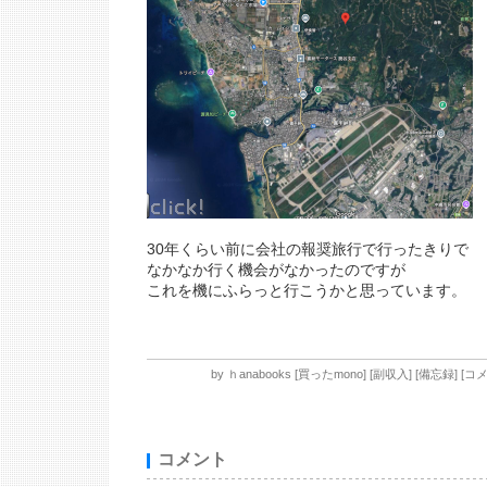
30年くらい前に会社の報奨旅行で行ったきりで
なかなか行く機会がなかったのですが
これを機にふらっと行こうかと思っています。
by
ｈanabooks
[
買ったmono
]
[
副収入
]
[
備忘録
]
[
コメ
コメント